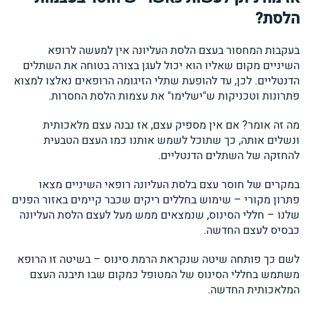
הלסת?
בעקבות המחסור בעצם הלסת העליונה אין למעשה לרופא
השיניים מקום שאליו הוא יכול לעגן בצורה בטוחה את השתלים
הדנטליים. לכן, עד להופעת שתלי הזיגומה הרופאים נאלצו למצוא
פתרונות וטכניקות ש"ישלימו" את עצמות הלסת החסרות.
מה זה אומר? אם אין מספיק עצם, אז נבנה עצם מלאכותית
ונשלים אותה, כך שתוכל לשמש אותנו כמו העצם הטבעית
להחזקה של השתלים הדנטליים.
במקרים של חוסר עצם בלסת העליונה רופאי השיניים מצאו
פתרון מקורי – שימוש בחללים ריקים שכבר קיימים באזור הפנים
שלנו – חללי הסינוס, שנמצאים ממש מעל לעצם הלסת העליונה
כבסיס לעצם החדשה.
לשם כך פותחה שיטה שנקראת הרמת סינוס – בשיטה זו הרופא
משתמש בחללי הסינוס של המטופל כמקום שבו תיבנה העצם
המלאכותית החדשה.