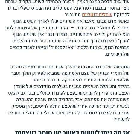
עוד עצם הלסת במצב מצויין. הבעיה מתחילה כשיש מקרים שבהם
נוצר מחסור בעצם הלסת אצל המטופלים ואז הבסיס שעליו בנינו
להחזקת
שתלים דנטליים
מתערער.
כאשר אדם מבוגר מאבד את השיניים שלו לאורך השנים, הגוף
מתחיל להסתגל למצב החדש – מאחר שתפקידן של עצמות הלסת
הוא להחזיק ולייצב את השיניים, במידה וכבר אין שיניים, הגוף
"מבין" שאין גם צורך יותר בתחזוקה שוטפת של עצמות הלסת.
מבחינת הגוף, עצמות הלסת "יצאו לפנסיה" וסיימו לעבוד כבסיס
של השיניים.
התוצאה של המצב הזה הוא תהליך שבו מתרחשת ספיגה חוזרת
של חומרי הבניין של עצם הלסת מה שמביא לפירוק הולך וגובר
של עצם הלסת שהופכת להיות דקה ושברירית יותר.
במידה והשתלת השיניים נעשית בשלבים מוקדמים של אובדן
העצם ניתן עדיין להשתמש בעצם לעיגון השתלים ובכך גם להאט
משמעותית את ספיגתה, אבל במקרים רבים שבהם ההשתלה
נעשית תקופה ארוכה אחרי שהעצם החלה להיספג, אין מספיק
עובי וכח לעצם הלסת כדי להחזיק את השתלים הדנטליים שרצינו
להשתיל.
אז מה ניתן לעשות כאשר יש חוסר בעצמות