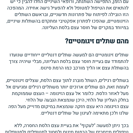
עם הזמן, התפישה השתנתה, ורופאי השיניים החלו להבין כי יש
להתאים את הטיפול למטופל ולא להפעיל גישה אחידה. המהפכה
הזו הובילה לפיתוח של פתרונות חדשניים, ובראשם השתלים
הזיגומטיים, שהפכו לפתרון אפקטיבי ומתקדם בהשתלות שיניים,
במיוחד במקרים של חוסר עצם בלסת העליונה.
מהם שתלים זיגומטיים
?
שתלים זיגומטיים הם למעשה שתלים דנטליים ייחודיים שנועדו
להתמודד עם בעיית חוסר עצם בלסת העליונה, מבלי שיהיה צורך
בהשתלת עצם או הליך מורכב כמו הרמת סינוס.
בשתלים רגילים, השתל מוברג לתוך עצם הלסת, שצלים זיגונטיים,
לעומת זאת, הם שתלים ארוכים יותר משתלים רגילים ומגיעים אל
מעל לאזור הלסת. כלומר אל עצם הזיגומה – העצם שממוקמת
בחלק העליון של הלחי, היכן שנמצאת הגבעה של הלחי.
עצם הזיגומה היא עצם חזקה שנמצאת במיקום מדוייק מעל הפה
שלנו ולכן מתאימה לעיגון של שתלים דנטליים.
בכך ניתן למעשה "לעקוף" את בעיית עצם הלסת החסרה, ללא
טיפולים מייסרים של הרמות סינוס ולחסוך למטופלים ולמטופלות