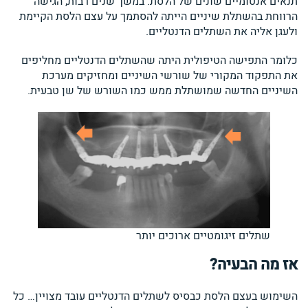
תנאים אנטומיים שונים של הלסת. במשך שנים רבות, הגישה
הרווחת בהשתלת שיניים הייתה להסתמך על עצם הלסת הקיימת
ולעגן אליה את השתלים הדנטליים.
כלומר התפישה הטיפולית היתה שהשתלים הדנטליים מחליפים
את התפקוד המקורי של שורשי השיניים ומחזיקים מערכת
השיניים החדשה שמושתלת ממש כמו השורש של שן טבעית.
שתלים זיגומטיים ארוכים יותר
אז מה הבעיה?
השימוש בעצם הלסת כבסיס לשתלים הדנטליים עובד מצויין… כל