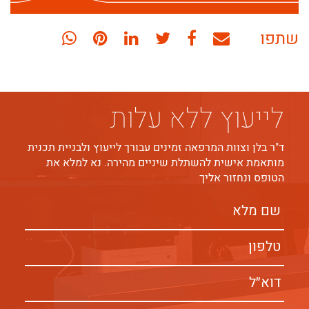
שתף
שתף
שתף
שתף
שתף
שתף
שתפו
בדוא"ל
בפייסבוק
בטוויטר
בלינקדאין
בפינטרסט
בוואטסאפ
לייעוץ ללא עלות
ד"ר בלן וצוות המרפאה זמינים עבורך לייעוץ ולבניית תכנית
מותאמת אישית להשתלת שיניים מהירה. נא למלא את
הטופס ונחזור אליך