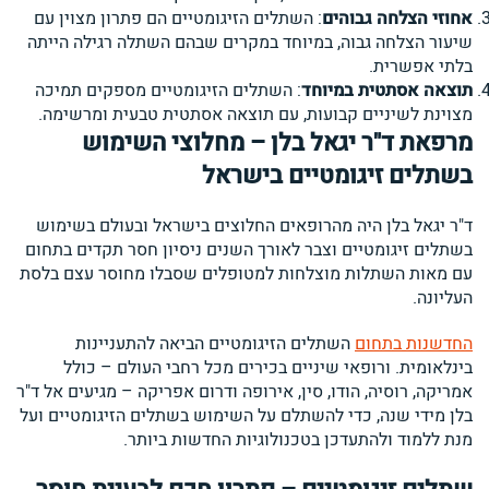
אחוזי הצלחה גבוהים
: השתלים הזיגומטיים הם פתרון מצוין עם
שיעור הצלחה גבוה, במיוחד במקרים שבהם השתלה רגילה הייתה
בלתי אפשרית.
תוצאה אסתטית במיוחד
: השתלים הזיגומטיים מספקים תמיכה
מצוינת לשיניים קבועות, עם תוצאה אסתטית טבעית ומרשימה.
מרפאת ד"ר יגאל בלן – מחלוצי השימוש
בשתלים זיגומטיים בישראל
ד"ר יגאל בלן היה מהרופאים החלוצים בישראל ובעולם בשימוש
בשתלים זיגומטיים וצבר לאורך השנים ניסיון חסר תקדים בתחום
עם מאות השתלות מוצלחות למטופלים שסבלו מחוסר עצם בלסת
העליונה.
החדשנות בתחום
השתלים הזיגומטיים הביאה להתעניינות
בינלאומית. ורופאי שיניים בכירים מכל רחבי העולם – כולל
אמריקה, רוסיה, הודו, סין, אירופה ודרום אפריקה – מגיעים אל ד"ר
בלן מידי שנה, כדי להשתלם על השימוש בשתלים הזיגומטיים ועל
מנת ללמוד ולהתעדכן בטכנולוגיות החדשות ביותר.