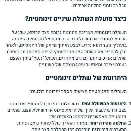
סבל רב וזמני החלמה ארוכים.
כיצד פועלת השתלת שיניים זיגומטית
?
השתלה זיגומטית מצריכה מיומנות גבוהה מצד הרופא, שכן על
הרופא להחדיר את השתל בצורה מדויקת אל תוך עצם הזיגומה.
בתהליך זה, הרופא נדרש לבצע חיתוך מדויק של החניכיים, ולאחר
מכן להחדיר את השתל הזיגומטי לעמקי העצם הזיגומטית. בעזרת
שתלים ארוכים יותר וברגים מיוחדים, השתל "ננעץ" בתוך העצם
בצורה יציבה ומאפשר עיגון מוצלח של השיניים.
היתרונות של שתלים זיגומטיים
השתלים הזיגומטיים מציעים מספר יתרונות בולטים:
הימנעות מהשתלת עצם
: בהשתלות רגילות, כל מטופל עם חוסר
עצם נדרש לעבור הליך של הרמת סינוס או השתלת עצם. שתלים
זיגומטיים מאפשרים להימנע מצעדים אלו.
החלמה מהירה יותר
: מאחר וההליך כולל פחות כואב ופחות
התערבות כירורגית מורכבת, זמן ההחלמה קצר יותר.