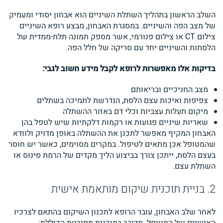
השלב הראשון בתהליך השתלת השיניים הוא אבחון יסודי ומעמיק
של מצב הפה והשיניים. במסגרת האבחון, מבצע רופא השיניים
צילום CT או צילום פנורמי, אשר מספק תמונה תלת-ממדית של
הלסתות והשיניים יחד עם סריקה של חלל הפה.
בדיקות אלו מאפשרות לרופא לקבל מידע חשוב לגבי:
מצב החניכיים ובריאותם
צפיפות ואיכות עצם הלסת, הנדרשת לתמיכה בשתלים
מיקום תעלות עצביות וכלי דם באזור ההשתלה
שאריות שיניים פגועות או רקמות דלקתיות שיש לטפל בהן
האבחון המקיף מאפשר לתכנן את ההשתלה באופן מדויק ולוודא
שהמטופל אכן מתאים לטיפול. במקרים מסוימים, כאשר יש חוסר
בעצם הלסת, ייתכן צורך בביצוע הליך מקדים של הרמת סינוס או
השתלת עצם.
2. בניית תוכנית שיקום מותאמת אישית
לאחר שלב האבחון, עובר הרופא לתכנון השיקום בהתאם לצרכיו