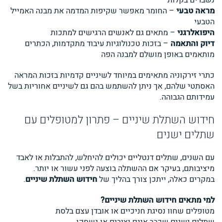
מראה טבעי
– החומר מאפשר שקיפות המדמה את מבנה האמייל
הטבעי
היפואלרגני
– מתאים גם לאנשים הרגישים למתכות
דיוק והתאמה
– בזכות טכנולוגיות עיבוד מתקדמות, הכתרים
מותאמים באופן מושלם למבנה הפה
כתרי זירקוניה מתאימים במיוחד לשיניים קדמיות בזכות המראה
האסתטי שלהם, אך ניתן להשתמש בהם גם לשיניים אחוריות בשל
עמידותם הגבוהה.
חידוש השתלת שיניים – פתרון למטופלים עם
שתלים ישנים
עם השנים, שתלים דנטליים יכולים להיחלש, להתבלות או לאבד
מיציבותם, בעיקר אם ההשתלה בוצעה לפני עשור או יותר.
במקרים כאלה, ייתכן צורך בהליך של
חידוש השתלת שיניים
.
למי מתאים חידוש השתלת שיניים?
מטופלים שחוו נסיגת חניכיים או אובדן עצם בלסת
שתלים ישנים שכבר אינם יציבים או נשחקו