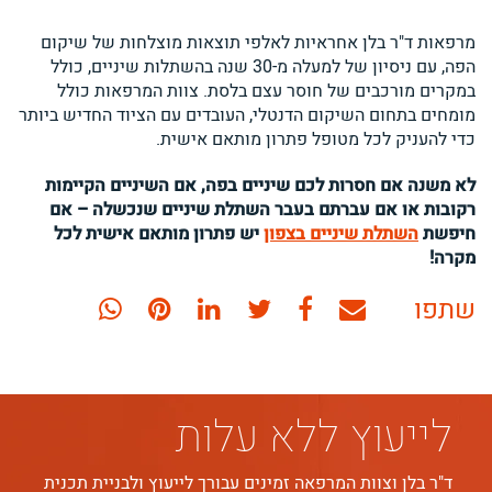
מרפאות ד"ר בלן אחראיות לאלפי תוצאות מוצלחות של שיקום
הפה, עם ניסיון של למעלה מ-30 שנה בהשתלות שיניים, כולל
במקרים מורכבים של חוסר עצם בלסת. צוות המרפאות כולל
מומחים בתחום השיקום הדנטלי, העובדים עם הציוד החדיש ביותר
כדי להעניק לכל מטופל פתרון מותאם אישית.
לא משנה אם חסרות לכם שיניים בפה, אם השיניים הקיימות
רקובות או אם עברתם בעבר השתלת שיניים שנכשלה – אם
חיפשת
השתלת שיניים בצפון
יש פתרון מותאם אישית לכל
מקרה!
שתף
שתף
שתף
שתף
שתף
שתף
שתפו
בדוא"ל
בפייסבוק
בטוויטר
בלינקדאין
בפינטרסט
בוואטסאפ
לייעוץ ללא עלות
ד"ר בלן וצוות המרפאה זמינים עבורך לייעוץ ולבניית תכנית