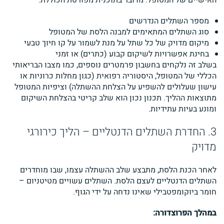
האישיים של המטופל. מדובר בתוכנית מפורטת הכוללת:
מספר השתלים הנדרשים
סוג השתלים המתאימים למבנה הלסת של המטופל
מיקום מדויק של כל שתל על מנת לשמור על קו חיוך טבעי
בחינת אפשרויות לשיקום קבוע (כתרים) או זמני
בשלב זה נלקחים בחשבון פרמטרים נוספים, כמו מצבו הבריאותי
הכללי של המטופל, היסטוריה רפואית (כגון מחלות כרוניות או
עישון שעלולים להשפיע על הצלחת ההשתלה) וציפיות המטופל
מתוצאות ההליך. תכנון נכון הוא שלב קריטי בהצלחת השיקום
ומונע בעיות עתידיות.
3. החדרת השתלים הדנטליים – הליך כירורגי
מדויק
לאחר הכנת הלסת, מתבצע שלב ההשתלה עצמו, שבו מוחדרים
השתלים הדנטליים לעצם הלסת. השתלים עשויים מטיטניום –
חומר ביוקומפטבילי שאינו נדחה על ידי הגוף.
במהלך הפרוצדורה: