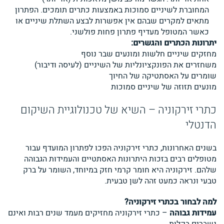
המחוברת לשיניים סמוכות באמצעות כתרים תומכים. הפתרון
מתאים למקרים שבהם אין אפשרות לבצע השתלת שיניים או
כאשר המטופל מעדיף פתרון פחות פולשני.
יתרונות הכתרים והגשרים:
מחזקים שיניים חלשות ומונעים שבר נוסף
משחזרים את הפונקציונליות של השיניים (לעיסה ודיבור)
שומרים על האסתטיקה של החיוך
מונעים תזוזה של שיניים סמוכות
כתרי זירקוניה – השיא של טכנולוגיית השיקום
הדנטלי
בשנים האחרונות, כתרי זירקוניה הפכו לפתרון המועדף עבור
מטופלים רבים בזכות היתרונות האסתטיים והעמידות הגבוהה
שלהם. זירקוניה היא חומר קרמי חזק במיוחד, השומר על ברק
טבעי ונראה כמעט זהה לשן טבעית.
למה לבחור בכתרי זירקוניה?
עמידות גבוהה
– כתרי זירקוניה מחזיקים מעמד שנים רבות ואינם
נשברים בקלות