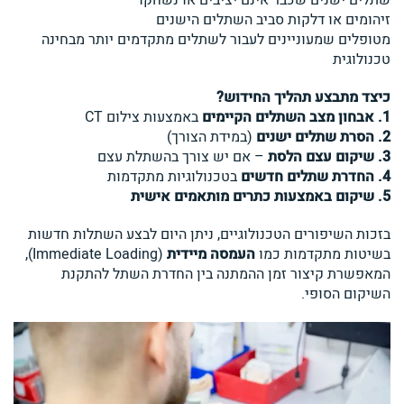
זיהומים או דלקות סביב השתלים הישנים
מטופלים שמעוניינים לעבור לשתלים מתקדמים יותר מבחינה
טכנולוגית
כיצד מתבצע תהליך החידוש?
1. אבחון מצב השתלים הקיימים
באמצעות צילום CT
2. הסרת שתלים ישנים
(במידת הצורך)
3.
שיקום עצם הלסת
– אם יש צורך בהשתלת עצם
4. החדרת שתלים חדשים
בטכנולוגיות מתקדמות
5. שיקום באמצעות כתרים מותאמים אישית
בזכות השיפורים הטכנולוגיים, ניתן היום לבצע השתלות חדשות
בשיטות מתקדמות כמו
העמסה מיידית
(Immediate Loading),
המאפשרת קיצור זמן ההמתנה בין החדרת השתל להתקנת
השיקום הסופי.