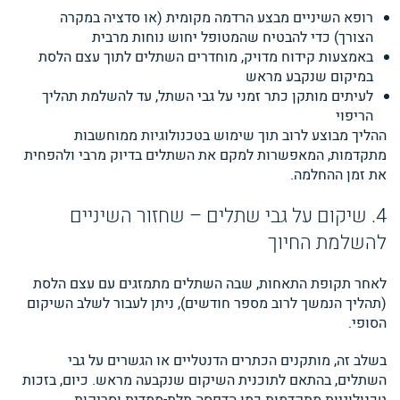
רופא השיניים מבצע הרדמה מקומית (או סדציה במקרה
הצורך) כדי להבטיח שהמטופל יחוש נוחות מרבית
באמצעות קידוח מדויק, מוחדרים השתלים לתוך עצם הלסת
במיקום שנקבע מראש
לעיתים מותקן כתר זמני על גבי השתל, עד להשלמת תהליך
הריפוי
ההליך מבוצע לרוב תוך שימוש בטכנולוגיות ממוחשבות
מתקדמות, המאפשרות למקם את השתלים בדיוק מרבי ולהפחית
את זמן ההחלמה.
4. שיקום על גבי שתלים – שחזור השיניים
להשלמת החיוך
לאחר תקופת התאחות, שבה השתלים מתמזגים עם עצם הלסת
(תהליך הנמשך לרוב מספר חודשים), ניתן לעבור לשלב השיקום
הסופי.
בשלב זה, מותקנים הכתרים הדנטליים או הגשרים על גבי
השתלים, בהתאם לתוכנית השיקום שנקבעה מראש. כיום, בזכות