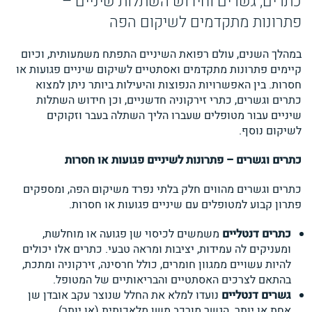
כתרים, גשרים וחידוש השתלות שיניים –
פתרונות מתקדמים לשיקום הפה
במהלך השנים, עולם רפואת השיניים התפתח משמעותית, וכיום
קיימים פתרונות מתקדמים ואסתטיים לשיקום שיניים פגועות או
חסרות. בין האפשרויות הנפוצות והיעילות ביותר ניתן למצוא
כתרים וגשרים, כתרי זירקוניה חדשניים, וכן חידוש השתלות
שיניים עבור מטופלים שעברו הליך השתלה בעבר וזקוקים
לשיקום נוסף.
כתרים וגשרים – פתרונות לשיניים פגועות או חסרות
כתרים וגשרים מהווים חלק בלתי נפרד משיקום הפה, ומספקים
פתרון קבוע למטופלים עם שיניים פגועות או חסרות.
כתרים דנטליים
משמשים לכיסוי שן פגועה או מוחלשת,
ומעניקים לה עמידות, יציבות ומראה טבעי. כתרים אלו יכולים
להיות עשויים ממגוון חומרים, כולל חרסינה, זירקוניה ומתכת,
בהתאם לצרכים האסתטיים והבריאותיים של המטופל.
גשרים דנטליים
נועדו למלא את החלל שנוצר עקב אובדן שן
אחת או יותר. הגשר מורכב משן מלאכותית (או יותר)