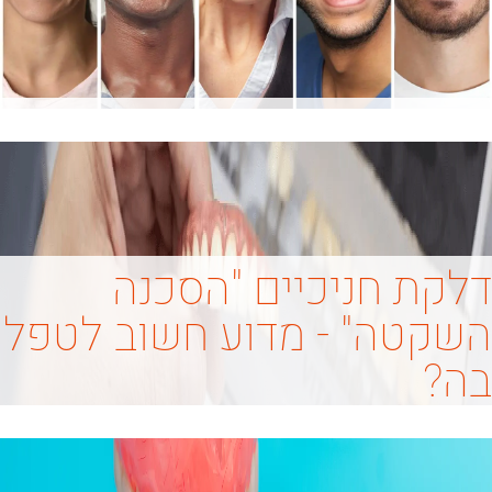
דלקת חניכיים "הסכנה
השקטה" - מדוע חשוב לטפל
בה?