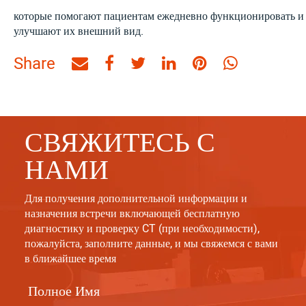
которые помогают пациентам ежедневно функционировать и
улучшают их внешний вид.
Share
Share
Share
Share
Share
Share
Share
by
on
on
on
on
on
Email
Facebook
Twitter
Linkedin
Pinterest
WhatsAp
СВЯЖИТЕСЬ С
НАМИ
Для получения дополнительной информации и
назначения встречи включающей бесплатную
диагностику и проверку CT (при необходимости),
пожалуйста, заполните данные, и мы свяжемся с вами
в ближайшее время