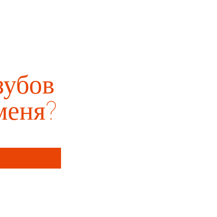
зубов
меня?