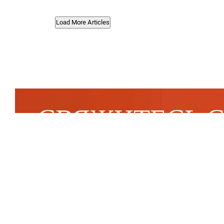
Load More Articles
СВЯЖИТЕСЬ 
НАМИ
Для получения дополнительной информации и
назначения встречи включающей бесплатную
диагностику и проверку CT (при необходимости
пожалуйста, заполните данные, и мы свяжемся с
ближайшее время